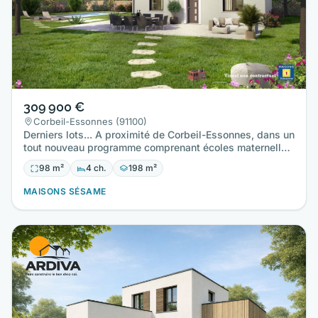
309 900 €
Corbeil-Essonnes (91100)
Derniers lots... A proximité de Corbeil-Essonnes, dans un
tout nouveau programme comprenant écoles maternelle
et…
98 m²
4 ch.
198 m²
MAISONS SÉSAME