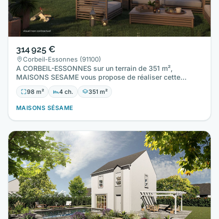
314 925 €
Corbeil-Essonnes (91100)
A CORBEIL-ESSONNES sur un terrain de 351 m²,
MAISONS SESAME vous propose de réaliser cette
maison neuve d'une surface…
98 m²
4 ch.
351 m²
MAISONS SÉSAME