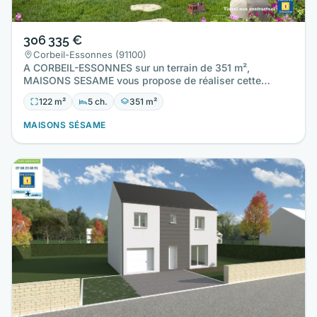
306 335 €
Corbeil-Essonnes (91100)
A CORBEIL-ESSONNES sur un terrain de 351 m²,
MAISONS SESAME vous propose de réaliser cette
maison neuve d'une surface…
122 m²
5 ch.
351 m²
MAISONS SÉSAME