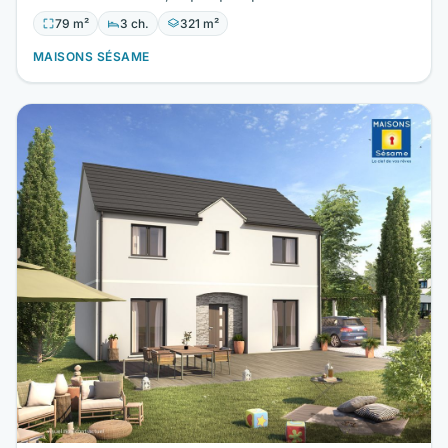
maternelle et…
79 m²
3 ch.
321 m²
MAISONS SÉSAME