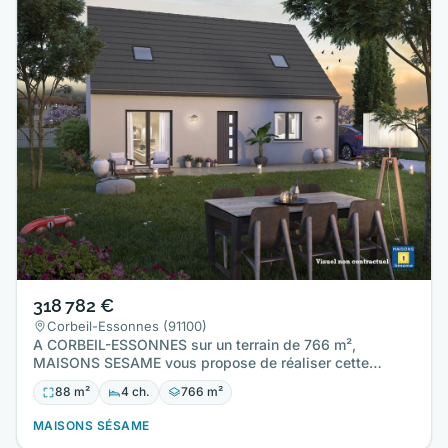
318 782 €
Corbeil-Essonnes (91100)
A CORBEIL-ESSONNES sur un terrain de 766 m²,
MAISONS SESAME vous propose de réaliser cette
maison neuve d'une surface…
88 m²
4 ch.
766 m²
MAISONS SÉSAME