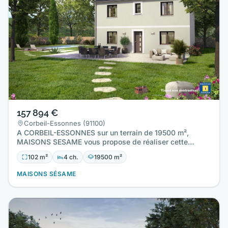
157 894 €
Corbeil-Essonnes (91100)
A CORBEIL-ESSONNES sur un terrain de 19500 m²,
MAISONS SESAME vous propose de réaliser cette
maison neuve d'une surface…
102 m²
4 ch.
19500 m²
MAISONS SÉSAME