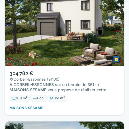
304 782 €
Corbeil-Essonnes (91100)
A CORBEIL-ESSONNES sur un terrain de 351 m²,
MAISONS SESAME vous propose de réaliser cette
maison neuve d'une surface…
108 m²
4 ch.
351 m²
MAISONS SÉSAME