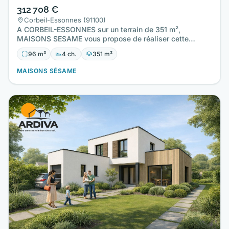
312 708 €
Corbeil-Essonnes (91100)
A CORBEIL-ESSONNES sur un terrain de 351 m²,
MAISONS SESAME vous propose de réaliser cette
maison neuve d'une surface…
96 m²
4 ch.
351 m²
MAISONS SÉSAME