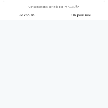
196 461 €
Corbeil-Essonnes (91100)
A CORBEIL-ESSONNES sur un terrain de 19500 m²,
MAISONS SESAME vous propose de réaliser cette
maison neuve d'une surface…
139 m²
4 ch.
19500 m²
MAISONS SÉSAME