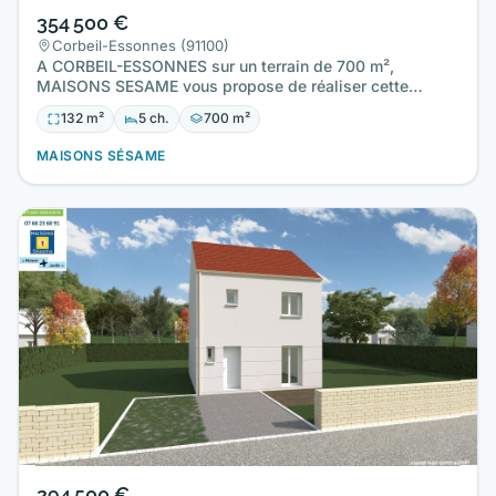
354 500 €
Corbeil-Essonnes (91100)
A CORBEIL-ESSONNES sur un terrain de 700 m²,
MAISONS SESAME vous propose de réaliser cette
maison neuve d'une surface…
132 m²
5 ch.
700 m²
MAISONS SÉSAME
294 500 €