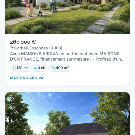
260 000 €
Corbeil-Essonnes (91100)
Avec MAISONS ARDIVA en partenariat avec MAISONS
D’EN FRANCE, financement sur-mesure : - Profitez d’un
prêt à TAUX ZERO…
120 m²
4 ch.
400 m²
MAISONS ARDIVA