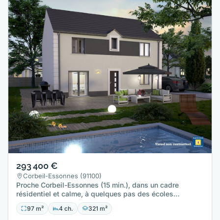
293 400 €
Corbeil-Essonnes (91100)
Proche Corbeil-Essonnes (15 min.), dans un cadre
résidentiel et calme, à quelques pas des écoles
maternelle et…
97 m²
4 ch.
321 m²