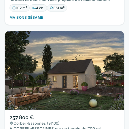
maison neuve d'une surface…
102 m²
4 ch.
351 m²
MAISONS SÉSAME
257 800 €
Corbeil-Essonnes (91100)
A CORBEIL-ESSONNES sur un terrain de 700 m²,