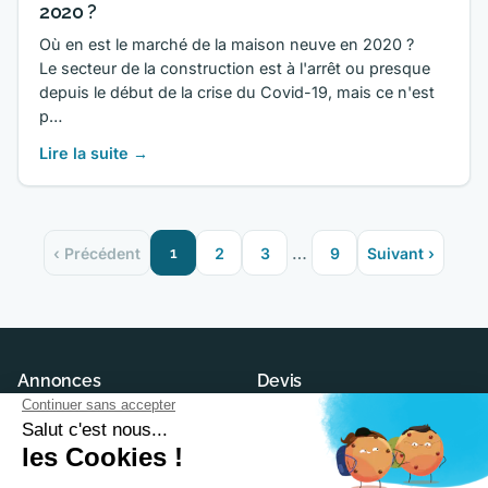
2020 ?
Où en est le marché de la maison neuve en 2020 ?
Le secteur de la construction est à l'arrêt ou presque
depuis le début de la crise du Covid-19, mais ce n'est
p…
Lire la suite →
…
‹ Précédent
1
2
3
9
Suivant ›
Annonces
Devis
Maisons neuves
Demander un devis
Terrains à construire
Trouver son constructeur
Modèles et plans