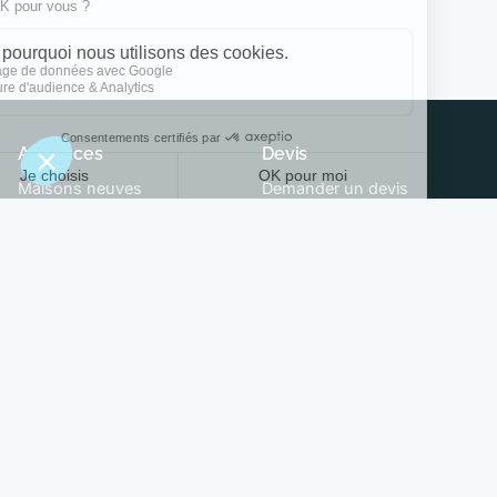
Annonces
Devis
Maisons neuves
Demander un devis
Terrains à construire
Trouver son constructeur
Modèles et plans
Annuaire des constructeurs
Conseils
Ma Future Maison
Actualités
Contact
PTZ
CGU
Maison écologique