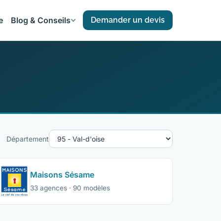
e
Blog & Conseils
Demander un devis
Département
Maisons Sésame
33 agences · 90 modèles