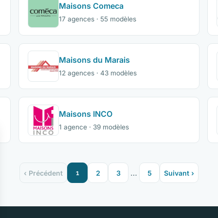
Maisons Comeca
17 agences · 55 modèles
Maisons du Marais
12 agences · 43 modèles
Maisons INCO
1 agence · 39 modèles
…
‹ Précédent
1
2
3
5
Suivant ›