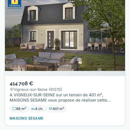
414 708 €
Vigneux-sur-Seine (91270)
A VIGNEUX-SUR-SEINE sur un terrain de 401 m²,
MAISONS SESAME vous propose de réaliser cette
maison neuve d'une surface…
96 m²
4 ch.
401 m²
MAISONS SÉSAME