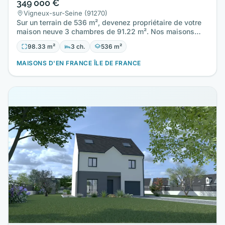
349 000 €
Vigneux-sur-Seine (91270)
Sur un terrain de 536 m², devenez propriétaire de votre
maison neuve 3 chambres de 91.22 m². Nos maisons
sont toutes…
98.33 m²
3 ch.
536 m²
MAISONS D'EN FRANCE ÎLE DE FRANCE