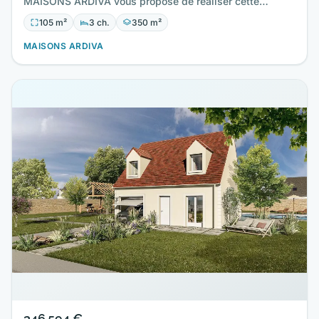
MAISONS ARDIVA vous propose de réaliser cette
maison neuve d'une surface…
105 m²
3 ch.
350 m²
MAISONS ARDIVA
346 594 €