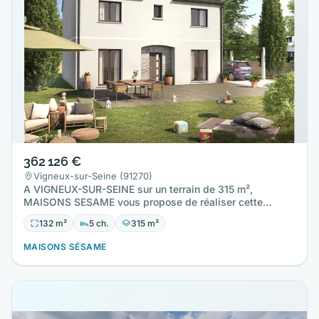
362 126 €
Vigneux-sur-Seine (91270)
A VIGNEUX-SUR-SEINE sur un terrain de 315 m²,
MAISONS SESAME vous propose de réaliser cette
maison neuve d'une surface…
132 m²
5 ch.
315 m²
MAISONS SÉSAME