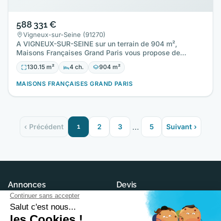
588 331 €
Vigneux-sur-Seine (91270)
A VIGNEUX-SUR-SEINE sur un terrain de 904 m²,
Maisons Françaises Grand Paris vous propose de
réaliser cette maison…
130.15 m²
4 ch.
904 m²
MAISONS FRANÇAISES GRAND PARIS
…
‹ Précédent
1
2
3
5
Suivant ›
Annonces
Devis
Maisons neuves
Demander un devis
Terrains à construire
Trouver son constructeur