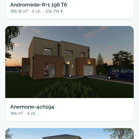
Andromède-R+1 196 T6
196.18 m² · 5 ch. · 314 714 €
Anemone-4ch194
194 m² · 4 ch.