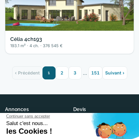
Célia 4ch193
193.1 m² · 4 ch. · 376 545 €
…
‹ Précédent
1
2
3
151
Suivant ›
Annonces
Devis
Maisons neuves
Demander un devis
Terrains à construire
Trouver son constructeur
Modèles et plans