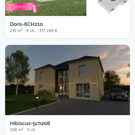
Doris-6CH210
210 m² · 6 ch. · 317 289 €
Hibiscus-5ch208
208 m² · 5 ch.