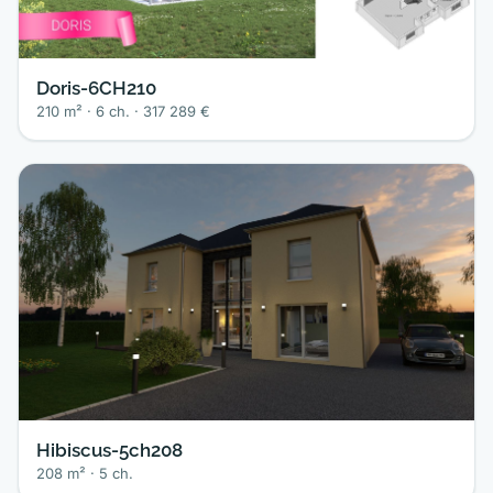
Doris-6CH210
210 m² · 6 ch. · 317 289 €
Hibiscus-5ch208
208 m² · 5 ch.