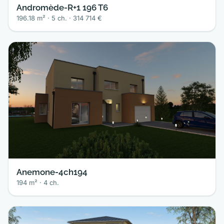
Andromède-R+1 196 T6
196.18 m² · 5 ch. · 314 714 €
Anemone-4ch194
194 m² · 4 ch.