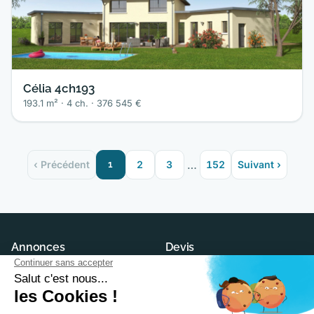
Célia 4ch193
193.1 m² · 4 ch. · 376 545 €
…
‹ Précédent
1
2
3
152
Suivant ›
Annonces
Devis
Maisons neuves
Demander un devis
Terrains à construire
Trouver son constructeur
Modèles et plans