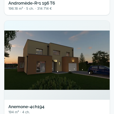
Andromède-R+1 196 T6
196.18 m² · 5 ch. · 314 714 €
Anemone-4ch194
194 m² · 4 ch.