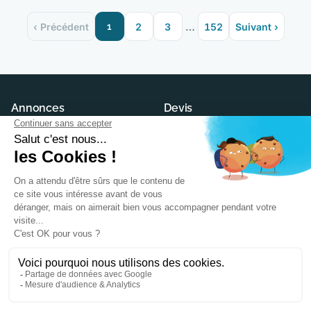
…
‹ Précédent
1
2
3
152
Suivant ›
Annonces
Devis
Maisons neuves
Demander un devis
Terrains à construire
Trouver son constructeur
Modèles et plans
Annuaire des constructeurs
Conseils
Ma Future Maison
Actualités
Contact
PTZ
CGU
Maison écologique