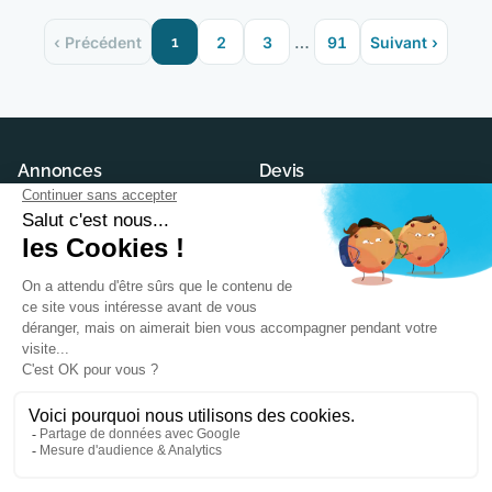
…
‹ Précédent
1
2
3
91
Suivant ›
Annonces
Devis
Maisons neuves
Demander un devis
Terrains à construire
Trouver son constructeur
Modèles et plans
Annuaire des constructeurs
Conseils
Ma Future Maison
Actualités
Contact
PTZ
CGU
Maison écologique