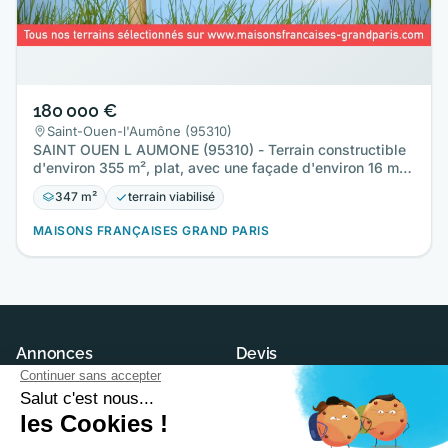
180 000 €
Saint-Ouen-l'Aumône (95310)
SAINT OUEN L AUMONE (95310) - Terrain constructible
d'environ 355 m², plat, avec une façade d'environ 16 m,
situé en…
347 m²
terrain viabilisé
MAISONS FRANÇAISES GRAND PARIS
Annonces
Devis
Maisons neuves
Demander un devis
Terrains à construire
Trouver son constructeur
Modèles et plans