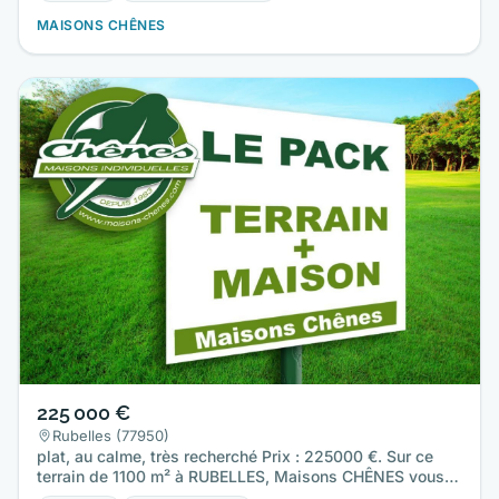
MAISONS CHÊNES
225 000 €
Rubelles (77950)
plat, au calme, très recherché Prix : 225000 €. Sur ce
terrain de 1100 m² à RUBELLES, Maisons CHÊNES vous
propose de…