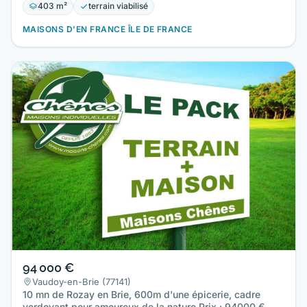
403 m²
terrain viabilisé
MAISONS D'EN FRANCE ÎLE DE FRANCE
94 000 €
Vaudoy-en-Brie (77141)
10 mn de Rozay en Brie, 600m d'une épicerie, cadre
verdoyant pour amoureux de la nature Prix : 94000 €.