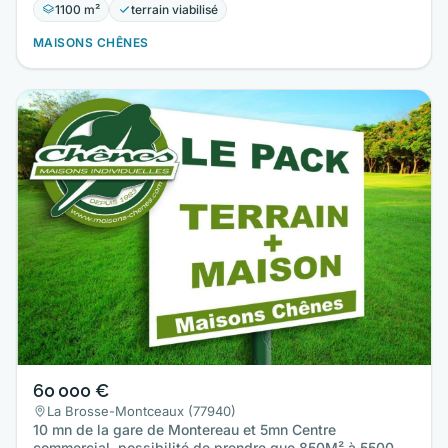
1100 m²
terrain viabilisé
MAISONS CHÊNES
60 000 €
La Brosse-Montceaux (77940)
10 mn de la gare de Montereau et 5mn Centre
commercial, possibilité de prendre que 850M² à 55000€