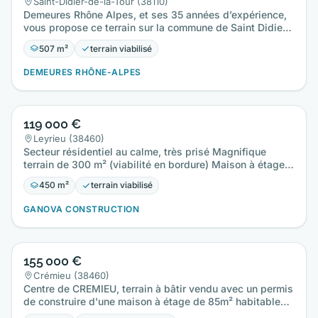
Saint-Didier-de-la-Tour (38110)
Demeures Rhône Alpes, et ses 35 années d’expérience,
vous propose ce terrain sur la commune de Saint Didier
de la Tour…
507 m²
terrain viabilisé
DEMEURES RHÔNE-ALPES
119 000 €
Leyrieu (38460)
Secteur résidentiel au calme, très prisé Magnifique
terrain de 300 m² (viabilité en bordure) Maison à étage
de 80 m² +…
450 m²
terrain viabilisé
GANOVA CONSTRUCTION
155 000 €
Crémieu (38460)
Centre de CREMIEU, terrain à bâtir vendu avec un permis
de construire d'une maison à étage de 85m² habitables
+ garage…