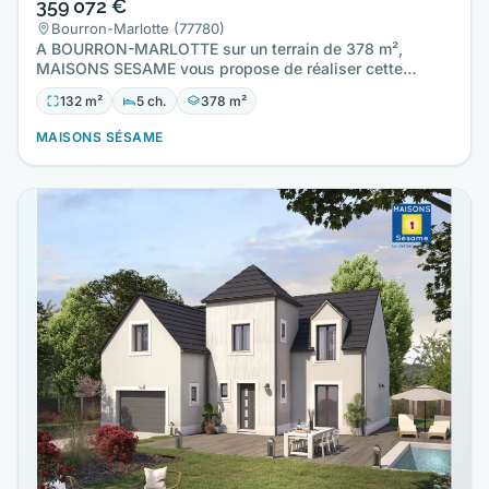
359 072 €
Bourron-Marlotte (77780)
A BOURRON-MARLOTTE sur un terrain de 378 m²,
MAISONS SESAME vous propose de réaliser cette
maison neuve d'une surface…
132 m²
5 ch.
378 m²
MAISONS SÉSAME