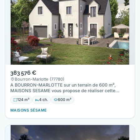
383 576 €
Bourron-Marlotte (77780)
A BOURRON-MARLOTTE sur un terrain de 600 m²,
MAISONS SESAME vous propose de réaliser cette
maison neuve d'une surface…
124 m²
4 ch.
600 m²
MAISONS SÉSAME