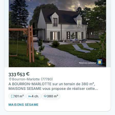
333 653 €
Bourron-Marlotte (77780)
A BOURRON-MARLOTTE sur un terrain de 380 m²,
MAISONS SESAME vous propose de réaliser cette
maison neuve d'une surface…
101 m²
4 ch.
380 m²
MAISONS SÉSAME