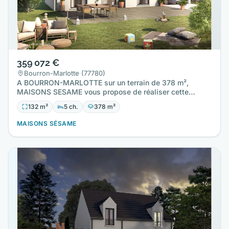
359 072 €
Bourron-Marlotte (77780)
A BOURRON-MARLOTTE sur un terrain de 378 m²,
MAISONS SESAME vous propose de réaliser cette
maison neuve d'une surface…
132 m²
5 ch.
378 m²
MAISONS SÉSAME