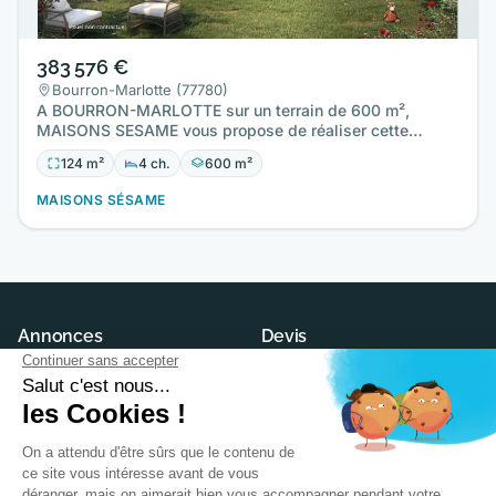
383 576 €
Bourron-Marlotte (77780)
A BOURRON-MARLOTTE sur un terrain de 600 m²,
MAISONS SESAME vous propose de réaliser cette
maison neuve d'une surface…
124 m²
4 ch.
600 m²
MAISONS SÉSAME
Annonces
Devis
Maisons neuves
Demander un devis
Terrains à construire
Trouver son constructeur
Modèles et plans
Annuaire des constructeurs