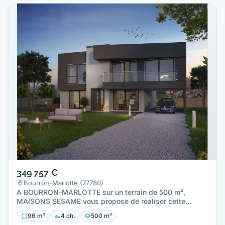
349 757 €
Bourron-Marlotte (77780)
A BOURRON-MARLOTTE sur un terrain de 500 m²,
MAISONS SESAME vous propose de réaliser cette
maison neuve d'une surface…
96 m²
4 ch.
500 m²