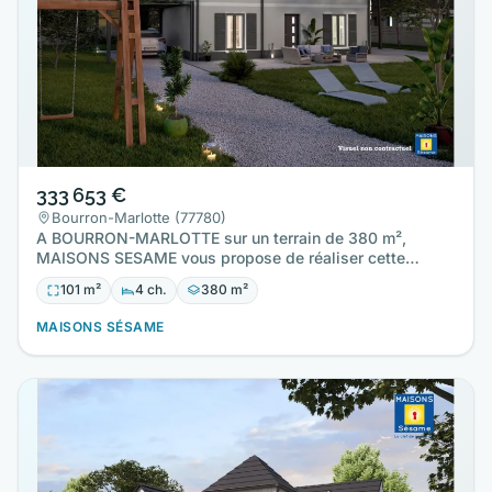
333 653 €
Bourron-Marlotte (77780)
A BOURRON-MARLOTTE sur un terrain de 380 m²,
MAISONS SESAME vous propose de réaliser cette
maison neuve d'une surface…
101 m²
4 ch.
380 m²
MAISONS SÉSAME