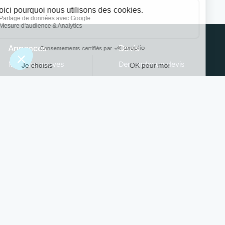
Annonces
Devis
Maisons neuves
Demander un devis
Terrains à construire
Trouver son constructeur
Modèles et plans
Annuaire des constructeurs
Conseils
Ma Future Maison
Actualités
Contact
PTZ
CGU
Maison écologique
© 2026 Ma Future Maison — Vitaweb