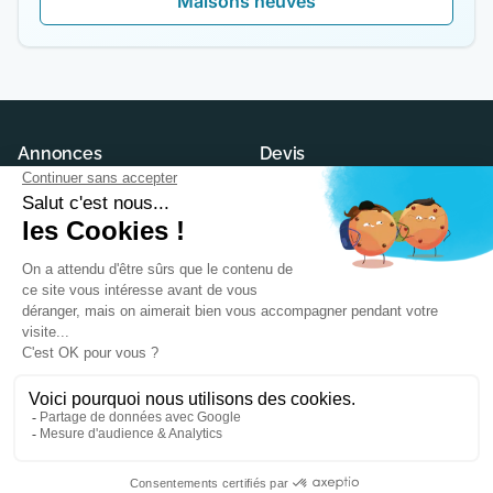
Maisons neuves
Annonces
Devis
Maisons neuves
Demander un devis
Terrains à construire
Trouver son constructeur
Modèles et plans
Annuaire des constructeurs
Conseils
Ma Future Maison
Actualités
Contact
PTZ
CGU
Maison écologique