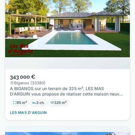
343 000 €
Biganos (33380)
A BIGANOS sur un terrain de 325 m², LES MAS
D'ARGUIN vous propose de réaliser cette maison neuve
d'une surface de 95 m²…
95 m²
3 ch.
325 m²
LES MAS D'ARGUIN