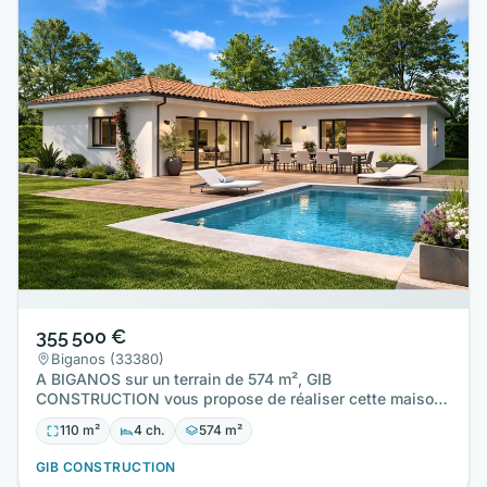
355 500 €
Biganos (33380)
A BIGANOS sur un terrain de 574 m², GIB
CONSTRUCTION vous propose de réaliser cette maison
neuve d'une surface de 110…
110 m²
4 ch.
574 m²
GIB CONSTRUCTION