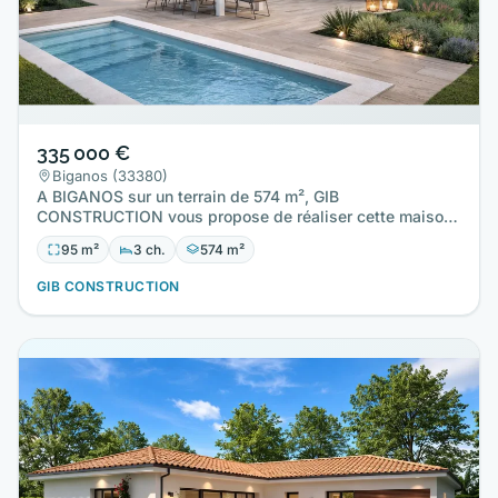
335 000 €
Biganos (33380)
A BIGANOS sur un terrain de 574 m², GIB
CONSTRUCTION vous propose de réaliser cette maison
neuve d'une surface de 95 m²…
95 m²
3 ch.
574 m²
GIB CONSTRUCTION