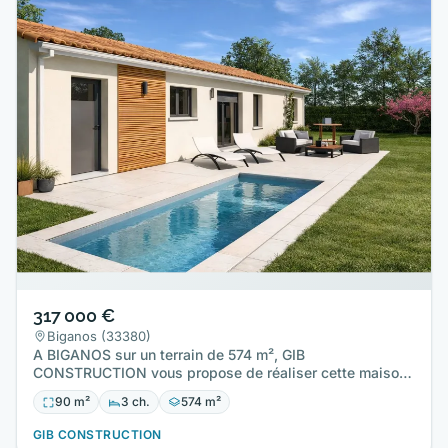
317 000 €
Biganos (33380)
A BIGANOS sur un terrain de 574 m², GIB
CONSTRUCTION vous propose de réaliser cette maison
neuve d'une surface de 90 m²…
90 m²
3 ch.
574 m²
GIB CONSTRUCTION