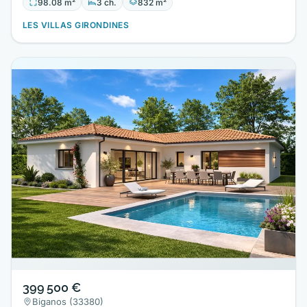
98.08 m²
3 ch.
832 m²
LES VILLAS GIRONDINES
399 500 €
Biganos (33380)