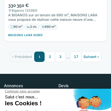
330 350 €
Biganos (33380)
A BIGANOS sur un terrain de 690 m², MAISONS LARA
vous propose de réaliser cette maison neuve d'une
surface de 90 m²…
90 m²
3 ch.
690 m²
MAISONS LARA NORD
…
‹ Précédent
1
2
3
17
Suivant ›
Annonces
Devis
Maisons neuves
Demander un devis
Terrains à construire
Trouver son constructeur
Modèles et plans