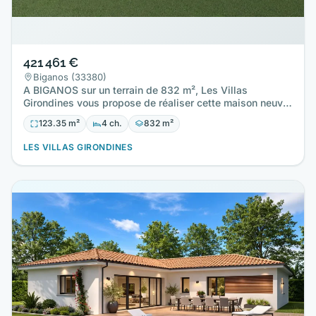
421 461 €
Biganos (33380)
A BIGANOS sur un terrain de 832 m², Les Villas
Girondines vous propose de réaliser cette maison neuve
d'une surface de…
123.35 m²
4 ch.
832 m²
LES VILLAS GIRONDINES