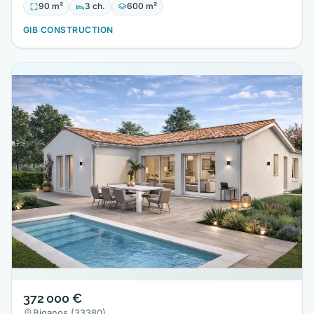
90 m²
3 ch.
600 m²
GIB CONSTRUCTION
372 000 €
Biganos (33380)