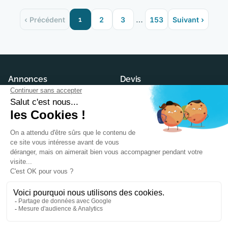
…
‹ Précédent
1
2
3
153
Suivant ›
Annonces
Devis
Maisons neuves
Demander un devis
Terrains à construire
Trouver son constructeur
Modèles et plans
Annuaire des constructeurs
Conseils
Ma Future Maison
Actualités
Contact
PTZ
CGU
Maison écologique