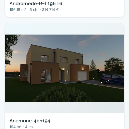
Andromède-R+1 196 T6
196.18 m² · 5 ch. · 314 714 €
Anemone-4ch194
194 m² · 4 ch.