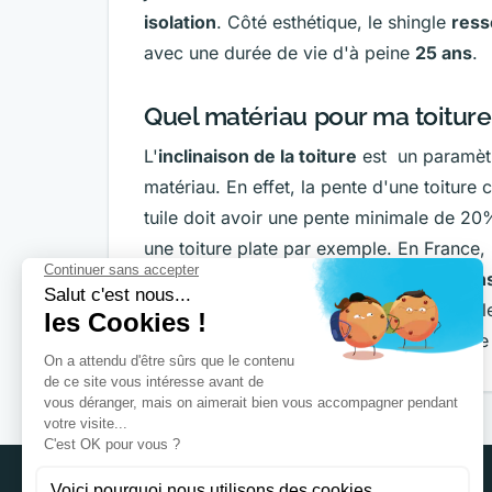
isolation
. Côté esthétique, le shingle
ress
avec une durée de vie d'à peine
25 ans
.
Quel matériau pour ma toiture
L'
inclinaison de la toiture
est un paramètr
matériau. En effet, la pente d'une toiture
tuile doit avoir une pente minimale de 20%
une toiture plate par exemple. En France, 
et 40%. Enfin pour si vous souhaitez
cons
d'ajouter un
revêtement de toiture
, éga
les intempéries qui peuvent rendre la tuil